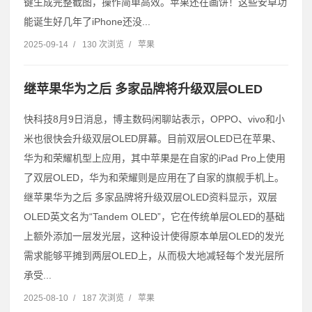
键生成完整截图，操作简单高效。苹果还在画饼！这些安卓功
能诞生好几年了iPhone还没...
2025-09-14
/
130 次浏览
/
苹果
继苹果华为之后 多家品牌将升级双层OLED
快科技8月9日消息，博主数码闲聊站表示，OPPO、vivo和小
米也很快会升级双层OLED屏幕。目前双层OLED已在苹果、
华为和荣耀机型上应用，其中苹果是在自家的iPad Pro上使用
了双层OLED，华为和荣耀则是应用在了自家的旗舰手机上。
继苹果华为之后 多家品牌将升级双层OLED资料显示，双层
OLED英文名为“Tandem OLED”，它在传统单层OLED的基础
上额外添加一层发光层，这种设计使得原本单层OLED的发光
需求能够平摊到两层OLED上，从而极大地减轻每个发光层所
承受...
2025-08-10
/
187 次浏览
/
苹果