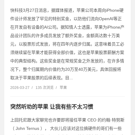
快科技3月27日消息，据媒体报道，苹果公司本周向iPhone硬
件设计师发放了罕见的特别奖金，以防他们流向OpenAI等正
在开发自有设备的AI公司。据知情人士透露，苹果为iPhone产
品设计团队的许多成员发放了额外奖金，金额高达数十万美
元，以股票形式发放，将在四年内逐步归属。这意味着员工必
须继续留在苹果才能获得全部价值，这也是苹果股票薪酬方案
中的典型结构。这些奖金是在常规奖金之外发放的，在许多情
况下，整个归属期内价值约为20万至40万美元，具体回报将
取决于苹果股票的后续表现。目...
2026-03-27
/
135 次浏览
/
苹果
突然听劝的苹果 让我有些不太习惯
上回托尼跟大家聊完也许要即将接任苹果 CEO 的约翰·特努斯
（ John Ternus ）， 大伙儿应该对这位搞硬件的哥们有一些