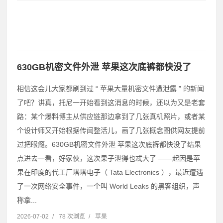
630GB机密文件外泄 苹果这次底裤都快没了
相信这会儿大家都刷到过 “ 苹果大量机密文件遭泄露 ” 的新闻
了吧？讲真，托尼一开始看到这消息的时候，还以为又是老套
路：某个爆料博主从供应链那边拿到了几张真机照片，或者某
个设计师又开始根据传闻整活儿，画了几张概念图供网友提前
过把眼瘾。630GB机密文件外泄 苹果这次底裤都快没了结果
点进去一看，好家伙，这次果子泄得也忒大了 ——起因是苹
果在印度的代工厂塔塔电子（ Tata Electronics ），最近遭遇
了一次网络安全事件，一个叫 World Leaks 的黑客组织，声
称拿...
2026-07-02
/
78 次浏览
/
苹果