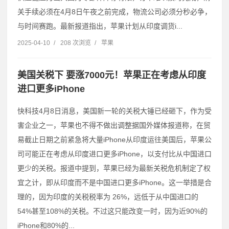
关手续必须在4月8日午夜之前完成，物流公司必须分秒必争，
与时间赛跑。最新报道指出，苹果计划从印度调货i...
2025-04-10
/
208 次浏览
/
苹果
美国关税下 要涨7000元！苹果正在考虑从印度
进口更多iPhone
快科技4月8日消息，美国新一轮的关税大锤已经砸下，作为受
害企业之一，苹果也不得不做出调整据国外媒体报道称，在贸
易截止日期之前紧急将大量iPhone从印度运往美国后，苹果公
司可能正在考虑从印度进口更多iPhone，以支付比从中国进口
更少的关税。报道中提到，苹果已经为最新关税危机制定了权
宜之计，即从印度而不是中国进口更多iPhone。这一举措是合
理的，因为印度的关税税率为 26%，远低于从中国进口的
54%甚至108%的关税。不过这只能改变一时，因为近90%的
iPhone和80%的...