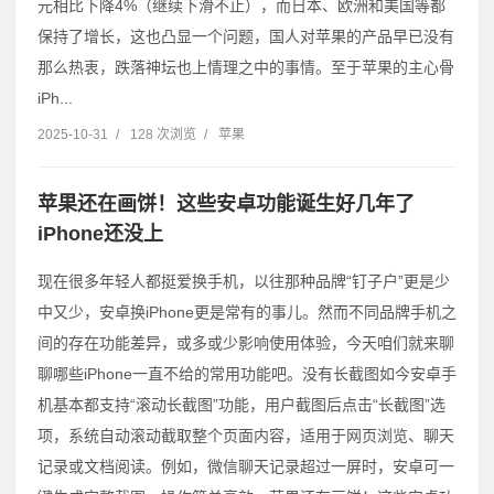
元相比下降4%（继续下滑不止），而日本、欧洲和美国等都
保持了增长，这也凸显一个问题，国人对苹果的产品早已没有
那么热衷，跌落神坛也上情理之中的事情。至于苹果的主心骨
iPh...
2025-10-31
/
128 次浏览
/
苹果
苹果还在画饼！这些安卓功能诞生好几年了
iPhone还没上
现在很多年轻人都挺爱换手机，以往那种品牌“钉子户”更是少
中又少，安卓换iPhone更是常有的事儿。然而不同品牌手机之
间的存在功能差异，或多或少影响使用体验，今天咱们就来聊
聊哪些iPhone一直不给的常用功能吧。没有长截图如今安卓手
机基本都支持“滚动长截图”功能，用户截图后点击“长截图”选
项，系统自动滚动截取整个页面内容，适用于网页浏览、聊天
记录或文档阅读。例如，微信聊天记录超过一屏时，安卓可一