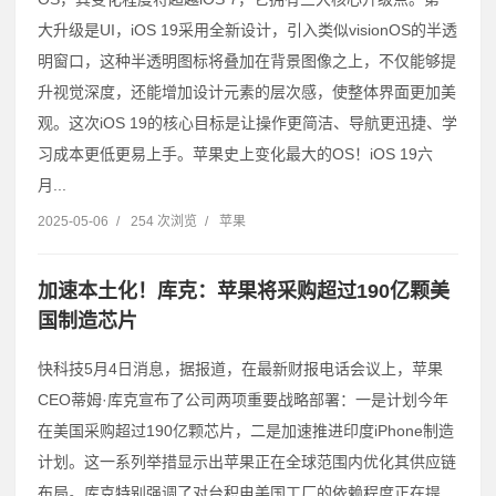
大升级是UI，iOS 19采用全新设计，引入类似visionOS的半透
明窗口，这种半透明图标将叠加在背景图像之上，不仅能够提
升视觉深度，还能增加设计元素的层次感，使整体界面更加美
观。这次iOS 19的核心目标是让操作更简洁、导航更迅捷、学
习成本更低更易上手。苹果史上变化最大的OS！iOS 19六
月...
2025-05-06
/
254 次浏览
/
苹果
加速本土化！库克：苹果将采购超过190亿颗美
国制造芯片
快科技5月4日消息，据报道，在最新财报电话会议上，苹果
CEO蒂姆·库克宣布了公司两项重要战略部署：一是计划今年
在美国采购超过190亿颗芯片，二是加速推进印度iPhone制造
计划。这一系列举措显示出苹果正在全球范围内优化其供应链
布局。库克特别强调了对台积电美国工厂的依赖程度正在提