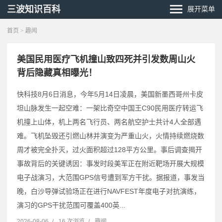
三波知识百科
展开菜单
首页
>
趣闻
美国民用医疗飞机撞山致四死并引发数周山火
背后隐藏真相曝光！
快科技8月6日消息，今年5月14日凌晨，美国新墨西哥州卡皮
坦山脉发生一起空难：一架比奇空中国王C90民用医疗转运飞
机撞上山体，机上两名飞行员、两名航空护士共计4人全部遇
难。飞机坠毁还引燃山林并演变为严重山火，火情持续燃烧数
周才被完全扑灭，过火面积超过128平方公里。事后调查揭开
事故背后的关键诱因：事发时段美军正在附近靶场开展大规模
电子战演习，大范围GPS信号遭到军方干扰。据报道，事发当
晚，白沙导弹试验场正在进行NAVFEST年度电子对抗演练，
演习的GPS干扰范围可覆盖400英...
2026-08-06
/
16 次浏览
/
趣闻