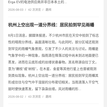
Erga EV的电池供应商并非日本本土的...
2026-08-03
/
42 次浏览
/
趣闻
杭州上空出现一道分界线：居民拍到罕见雨幡
8月1日消息，据媒体报道，不少杭州市民在天空中拍到了标志
性的晴雨分界线，画面清晰壮观。与此同时，部分区域还观测
到罕见的雨幡气象景观，引发了不少人的关注与讨论。雨幡是
气象学中的一种现象，指雨滴在降落过程中尚未到达地面便已
蒸发，进而在云底形成的丝缕状悬垂物。其名称源自拉丁文，
意为“嫩枝”或“树枝”，在木星、金星等其他行星上也曾被观测
到类似现象。杭州上空出现一道分界线：居民拍到罕见雨幡其
形成往往与空气中干湿层的分布密切相关，当雨滴落入干空气
层时便快速蒸发，留下袅袅丝缕。风对雨幡的形...
2026-08-02
/
43 次浏览
/
趣闻