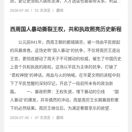
担，更让吏治陷入腐败泥潭，人才选拔也被裙带关系、利益...
2026-07-30
/
51 次浏览
/
趣闻
西周国人暴动撕裂王权，共和执政照亮历史新程
公元前841年，西周王朝的都城镐京，被一场由平民掀起
的风暴席卷。这场史称“国人暴动”的抗争，不仅将周厉王逐出
王宫，更彻底撼动了周天子不可撼动的权威，催生了中国历史
上首个共和执政的政权。这场以平民为主体的抗争，打破了
“君权神授”的神话，用血与火的呐喊，在华夏文明的进程中刻
下了平民觉醒的深刻印记，开启了一段前所未有的政治新
篇。 一、暴政积弊：王权失道，埋下暴动的引线 “国
人暴动”的爆发，并非偶然的冲动，而是周厉王长期暴政积累
下的必然结果。周厉王继位后，为满足奢靡享乐的欲望...
2026-07-30
/
47 次浏览
/
趣闻