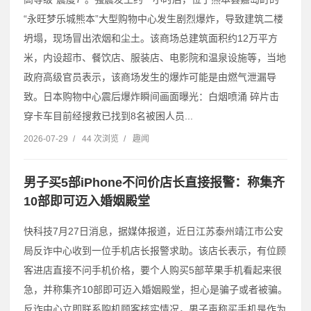
“‌永旺梦乐城熊本”大型购物中心发生剧烈爆炸，导致建筑二楼
坍塌，现场冒出浓烟和尘土。该商场总建筑面积约12万平方
米，内设超市、餐饮店、服装店、电影院和温泉设施等，当地
政府高级官员表示，该商场发生的爆炸可能是由燃气泄漏导
致。日本购物中心震后爆炸瞬间画面曝光：白烟喷涌 碎片击
穿卡车目前经搜救已找到8名被困人员...
2026-07-29
/
44 次浏览
/
趣闻
男子买5部iPhone不问价店长直接报警：称集齐
10部即可迈入婚姻殿堂
快科技7月27日消息，据媒体报道，近日江苏泰州靖江市公安
局反诈中心收到一位手机店长报警求助。该店长表示，有位顾
客进店直接不问手机价格，要个人购买5部苹果手机看起来很
急，并称集齐10部即可迈入婚姻殿堂，担心是骗子或者被骗。
反诈中心立即联系购机顾客核实情况，男子声称买手机是作为