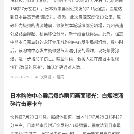
快科技7月28日消息，当地时间今日16时27分左右（北京时间
15时27分左右），日本熊本县附近突发的7.1级强震，震度达
到日本最高等级“震度7”。据悉，此次震源深度仅10公里，属
破坏力极强的浅源地震，致使熊本城城墙部分坍塌，九州高速
公路路面隆起、桥梁移位分离，新干线全线停运。此外，强震
中熊本县嘉岛町的永旺梦乐城购物中心发生局部坍塌，数小时
后，该购物中心发生疑似燃气泄漏引发的爆炸，现场烟雾弥
漫，进一步增加了伤亡。晚些时候，救援人员在废墟中发现
“相当数量的死者”，确认准确遇难人数...
2026-07-29
/
48 次浏览
/
趣闻
日本购物中心震后爆炸瞬间画面曝光：白烟喷涌
碎片击穿卡车
快科技7月29日消息，据媒体报道，当地时间7月28日16时27
分左右，日本熊本县附近突发的7.1级强震，震度达到日本最
高等级“震度7”。强震发生约一小时后，位于熊本县嘉岛町的