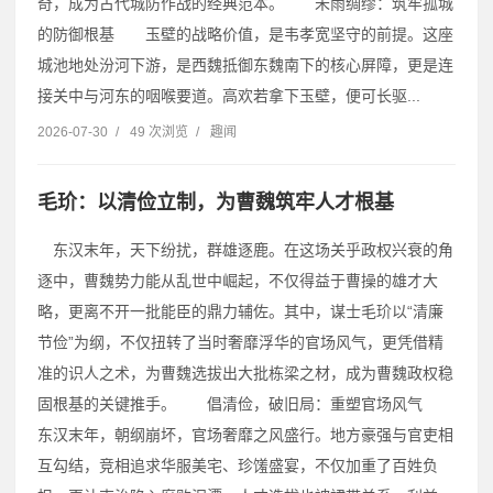
奇，成为古代城防作战的经典范本。 未雨绸缪：筑牢孤城
的防御根基 玉壁的战略价值，是韦孝宽坚守的前提。这座
城池地处汾河下游，是西魏抵御东魏南下的核心屏障，更是连
接关中与河东的咽喉要道。高欢若拿下玉壁，便可长驱...
2026-07-30
/
49 次浏览
/
趣闻
毛玠：以清俭立制，为曹魏筑牢人才根基
东汉末年，天下纷扰，群雄逐鹿。在这场关乎政权兴衰的角
逐中，曹魏势力能从乱世中崛起，不仅得益于曹操的雄才大
略，更离不开一批能臣的鼎力辅佐。其中，谋士毛玠以“清廉
节俭”为纲，不仅扭转了当时奢靡浮华的官场风气，更凭借精
准的识人之术，为曹魏选拔出大批栋梁之材，成为曹魏政权稳
固根基的关键推手。 倡清俭，破旧局：重塑官场风气
东汉末年，朝纲崩坏，官场奢靡之风盛行。地方豪强与官吏相
互勾结，竞相追求华服美宅、珍馐盛宴，不仅加重了百姓负