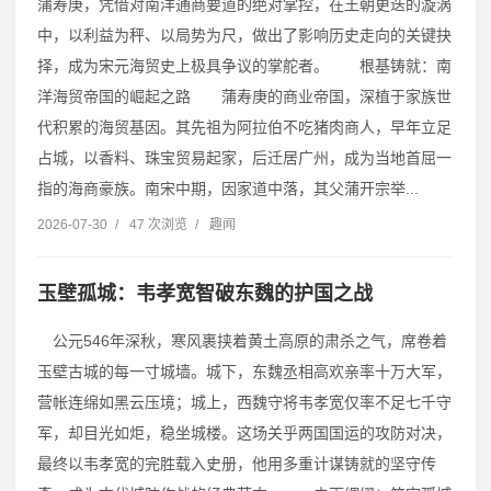
蒲寿庚，凭借对南洋通商要道的绝对掌控，在王朝更迭的漩涡
中，以利益为秤、以局势为尺，做出了影响历史走向的关键抉
择，成为宋元海贸史上极具争议的掌舵者。 根基铸就：南
洋海贸帝国的崛起之路 蒲寿庚的商业帝国，深植于家族世
代积累的海贸基因。其先祖为阿拉伯不吃猪肉商人，早年立足
占城，以香料、珠宝贸易起家，后迁居广州，成为当地首屈一
指的海商豪族。南宋中期，因家道中落，其父蒲开宗举...
2026-07-30
/
47 次浏览
/
趣闻
玉壁孤城：韦孝宽智破东魏的护国之战
公元546年深秋，寒风裹挟着黄土高原的肃杀之气，席卷着
玉壁古城的每一寸城墙。城下，东魏丞相高欢亲率十万大军，
营帐连绵如黑云压境；城上，西魏守将韦孝宽仅率不足七千守
军，却目光如炬，稳坐城楼。这场关乎两国国运的攻防对决，
最终以韦孝宽的完胜载入史册，他用多重计谋铸就的坚守传