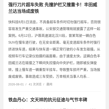
强行刀片超车失败 先撞护栏又撞重卡！丰田威
兰达当场成废铁
快科技8月1日消息，不具备超车条件时切勿强行超车，否则很
容易发生严重交通事故，公安部交通管理局就披露了这样一起
案例。6月12日，沪蓉高速湖北汉川段，曾某驾驶一辆白色
SUV在慢车道行驶，在无安全距离、毫无变道超车条件时强行
挤进快车道，结果与快车道一辆正常行驶的小车发生碰撞。从
视频车行车记录仪拍摄的画面看，由于速度太快，这辆白色丰
田威兰达在碰撞之下瞬间失控撞向中央护栏，随即被反弹旋
转，撞上慢车道一辆重型半挂车，导致整车损坏严重，当场报
废成废铁。事故造成三车受损，万幸相关当事人均系...
2026-08-01
/
41 次浏览
/
趣闻
铁血丹心：文天祥的抗元征途与气节丰碑