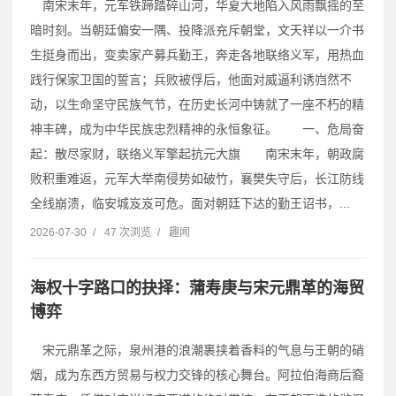
南宋末年，元军铁蹄踏碎山河，华夏大地陷入风雨飘摇的至
暗时刻。当朝廷偏安一隅、投降派充斥朝堂，文天祥以一介书
生挺身而出，变卖家产募兵勤王，奔走各地联络义军，用热血
践行保家卫国的誓言；兵败被俘后，他面对威逼利诱岿然不
动，以生命坚守民族气节，在历史长河中铸就了一座不朽的精
神丰碑，成为中华民族忠烈精神的永恒象征。 一、危局奋
起：散尽家财，联络义军擎起抗元大旗 南宋末年，朝政腐
败积重难返，元军大举南侵势如破竹，襄樊失守后，长江防线
全线崩溃，临安城岌岌可危。面对朝廷下达的勤王诏书，...
2026-07-30
/
47 次浏览
/
趣闻
海权十字路口的抉择：蒲寿庚与宋元鼎革的海贸
博弈
宋元鼎革之际，泉州港的浪潮裹挟着香料的气息与王朝的硝
烟，成为东西方贸易与权力交锋的核心舞台。阿拉伯海商后裔