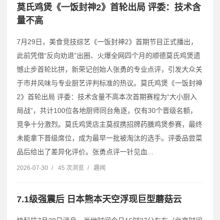
莫氏鸡煲《一饭封神2》首轮出局 评委：技术含
量不高
7月29日，美食竞技综艺《一饭封神2》首期节目正式播出，
此前凭借“反向劝退”出圈、火爆全网四个月的顺德莫氏鸡煲遗
憾止步首轮比拼，新荣记创始人张勇的专业点评，引发大众关
于市井风味与专业厨艺评判标准的热议。莫氏鸡煲《一饭封神
2》首轮出局 评委：技术含量不高本次首期赛程为“大小厨入
局战”，共计100位各地厨师同台角逐，仅有30个晋级名额，
竞争十分激烈。莫氏鸡煲店主莫叔携招牌药膳鸡煲参赛，最终
未能拿下晋级席位，成为最早一批被淘汰的选手。评委品尝菜
品后给出了差异化评价。张勇点评一针见血...
2026-07-30
/
45 次浏览
/
趣闻
7.1级强震后 日本熊本天空浮现巨型蘑菇云