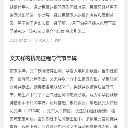
结婚伴手礼，且对民警的提问回答闪烁其词，民警只好将男子
带回派出所进一步劝导。经过民警深入的反诈宣传和案例普
及，男子终于道出实情。经了解，7月下旬男子经人推荐下载
了某App，该App以“婚介”“红娘”名义引流...
2026-07-27
/
42 次浏览
/
趣闻
文天祥的抗元征程与气节丰碑
南宋末年，元军铁蹄踏碎山河，华夏大地风雨飘摇。当朝廷偏
安、投降派充斥朝堂，文天祥以一介书生挺身而出，从散尽家
财募兵勤王，到奔走各地联络义军，再到兵败被俘后坚守气
节，用生命书写了一曲气壮山河的忠烈长歌，成为中华民族精
神谱系中不朽的丰碑。危局奋起：散尽家财，擎起抗元大旗德
祐元年（1275年），元军大举南侵，长江防线全线崩溃，临
安城岌岌可危。面对朝廷下达的勤王诏书，多数地方官员拥兵
自保、作壁上观，时任赣州知州的文天祥却毅然挺身而出，担