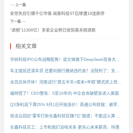
<<
上一篇
安世失控引爆千亿市值 闻泰科技ST后惨遭10连跌停
下一篇
>>
“退税”11300亿！多家企业称已收到美关税退款
相关文章
宇树科技IPO公布战略配售！梁文锋旗下DeepSeek现身大名单
车主提前还清车贷 还要向银行缴纳违约金？法院判了：支持银行
全员应休尽休！河南试行“周五半天+周末+年假”模式挤上热搜 不能满足支付3倍工资
福特慌了！CEO警告：5至10年内 中企会攻破壁垒进入美国
Q3净利润下滑25% 9月1日开始涨价！高通公布财报：被苹果抛弃 安卓手机卖不动
徐洁云回应“雷军打新长鑫科技狂赚7亿”报道：不能这么算 是公司投资行为
长鑫科技员工：上市和我们没啥关系 更关心未来薪资、待遇