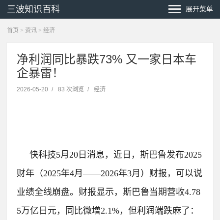
三波知识百科
展开菜单
首页
>
资讯
>
经济
净利润同比暴跌73% 又一家日本车
企暴雷！
2026-05-20
/
83 次浏览
/
经济
快科技5月20日消息，近日，斯巴鲁发布2025
财年（2025年4月——2026年3月）财报，可以说
业绩全线崩盘。
财报显示，斯巴鲁当期营收4.78
5万亿日元，同比微增2.1%，但利润端跌麻了：