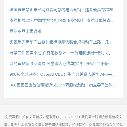
法国宣布禁止未经消费者同意的电话营销：违者最高罚超290万
泰航拒载22名中国乘客登机回国 专家预测：泰航订单将直接受损
尼泊尔登山家遇难
央视曝光黑车产业链！超标电摩伪装合规电动车上路：几十元假牌想瞒天过海
开学三件套卖不动了 有老板愁坏：一台电脑涨出一部手机的钱
网约车贴条收空调费 风量调大还得单加钱！多家平台回应：不允许
996被全球追捧！OpenAI CEO：生产力越高人越忙 AI带来4天工作制别想了
360集团回应首位董秘追讨2649万股权激励：她主导了当时的规则设计 支持她依法解决争议
免责声明：如有文章侵权，请联系QQ：78260551 我们第一时间会删除侵权文
章，谢谢！本站所有文章来源于网络或投稿，如涉投资、交易等和钱有关的请认